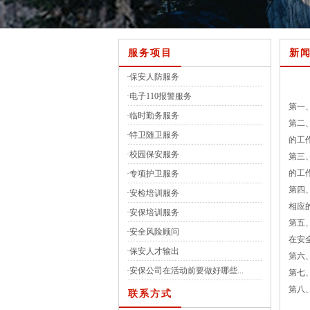
服务项目
新
·
保安人防服务
·
电子110报警服务
第一
·
临时勤务服务
第二
·
特卫随卫服务
的工
·
校园保安服务
第三
的工
·
专项护卫服务
第四
·
安检培训服务
相应
·
安保培训服务
第五
·
安全风险顾问
在安
·
保安人才输出
第六
·
安保公司在活动前要做好哪些...
第七
第八
联系方式